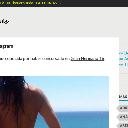
.TV
∞ ThePornDude
CATEGORÍAS
tagram
∞ IA
no
, conocida por haber concursado en
Gran Hermano 16
,
∞ A
∞ T
MÁS
ADR
ANA
ARE