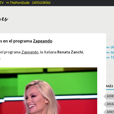
.TV
∞ ThePornDude
CATEGORÍAS
as en el programa
Zapeando
∞ IA
 del programa
Zapeando
, la italiana
Renata Zanchi
,
∞ A
∞ T
e
MÁS
ADR
ANA
ARE