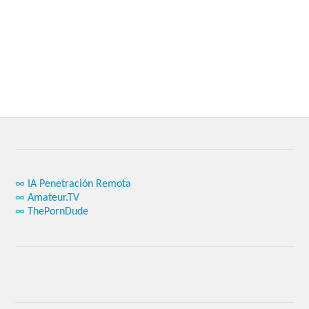
∞ IA Penetración Remota
∞ Amateur.TV
∞ ThePornDude