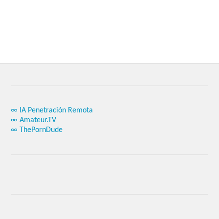
∞ IA Penetración Remota
∞ Amateur.TV
∞ ThePornDude