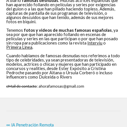
A diario
famosas desnudas
. Muchas actrices españolas que
han aparecido follando en películas y series por exigencias
del guion o a las que han pillado haciendo topless. Además,
capturas de pantalla de sus programas de televisión, o
algunos descuidos que han tenido, además de sus mejores
fotos en biquini.
Tenemos
fotos y videos de muchas famosas españolas
, ya
sea por que que han aparecido follando en escenas de
películas y series en las que participan o por que han posado
sin ropa para publicaciones como la revista
Interviu
o
Primera Linea
.
Cuando hablamos de famosas desnudas nos referimos a todo
tipo de celebridades, ya sean presentadoras de televisión,
modelos, actrices o chicas y mujeres que han participado en
concursos y realities, desde Ester Expósito a Cristina
Pedroche pasando por Aitana o Úrsula Corberó o incluso
influencers como Dulceida o Rivers
eMail de contacto
: ahorafamosas@gmail.com
∞ IA Penetración Remota