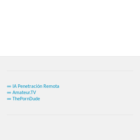
∞ IA Penetración Remota
∞ Amateur.TV
∞ ThePornDude