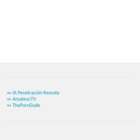
∞ IA Penetración Remota
∞ Amateur.TV
∞ ThePornDude