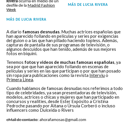
Rivera
ocurría en medio de un
MÁS DE
LUCIA RIVERA
desfile de la
Madrid Fashion
Week
MÁS DE
LUCIA RIVERA
A diario
famosas desnudas
. Muchas actrices españolas que
han aparecido follando en películas y series por exigencias
del guion o a las que han pillado haciendo topless. Además,
capturas de pantalla de sus programas de televisión, o
algunos descuidos que han tenido, además de sus mejores
fotos en biquini.
Tenemos
fotos y videos de muchas famosas españolas
, ya
sea por que que han aparecido follando en escenas de
películas y series en las que participan o por que han posado
sin ropa para publicaciones como la revista
Interviu
o
Primera Linea
.
Cuando hablamos de famosas desnudas nos referimos a todo
tipo de celebridades, ya sean presentadoras de televisión,
modelos, actrices o chicas y mujeres que han participado en
concursos y realities, desde Ester Expósito a Cristina
Pedroche pasando por Aitana o Úrsula Corberó o incluso
influencers como Dulceida o Rivers
eMail de contacto
: ahorafamosas@gmail.com