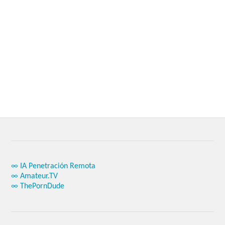
∞ IA Penetración Remota
∞ Amateur.TV
∞ ThePornDude