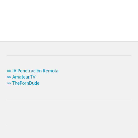
∞ IA Penetración Remota
∞ Amateur.TV
∞ ThePornDude