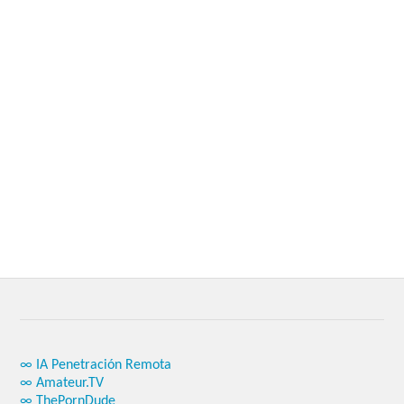
∞ IA Penetración Remota
∞ Amateur.TV
∞ ThePornDude