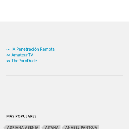
∞ IA Penetración Remota
∞ Amateur.TV
∞ ThePornDude
MÁS POPULARES
ADRIANA ABENIA
AITANA
ANABEL PANTOJA