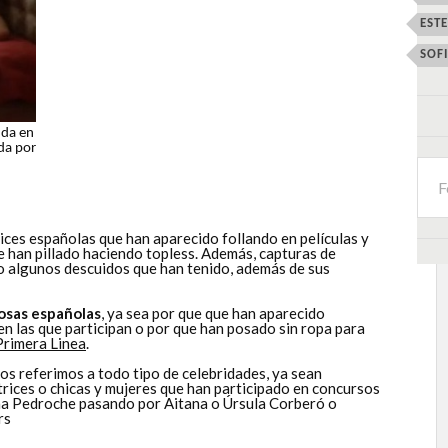
EST
SOF
da en
ida por
ices españolas que han aparecido follando en películas y
ue han pillado haciendo topless. Además, capturas de
 o algunos descuidos que han tenido, además de sus
osas españolas
, ya sea por que que han aparecido
 en las que participan o por que han posado sin ropa para
Primera Linea
.
 referimos a todo tipo de celebridades, ya sean
trices o chicas y mujeres que han participado en concursos
tina Pedroche pasando por Aitana o Úrsula Corberó o
rs