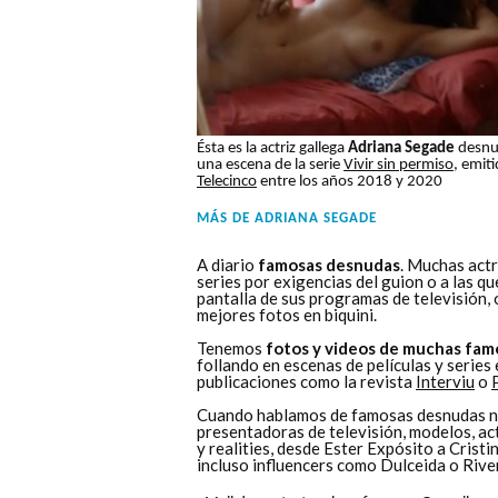
Ésta es la actriz gallega
Adriana Segade
desnu
una escena de la serie
Vivir sin permiso
, emit
Telecinco
entre los años 2018 y 2020
MÁS DE
ADRIANA SEGADE
A diario
famosas desnudas
. Muchas actr
series por exigencias del guion o a las q
pantalla de sus programas de televisión,
mejores fotos en biquini.
Tenemos
fotos y videos de muchas fam
follando en escenas de películas y series
publicaciones como la revista
Interviu
o
Cuando hablamos de famosas desnudas nos
presentadoras de televisión, modelos, ac
y realities, desde Ester Expósito a Cris
incluso influencers como Dulceida o Rive