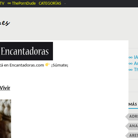
.TV
∞ ThePornDude
CATEGORÍAS
∞ IA
∞ A
stá en Encantadoras.com
¡Súmate¡
∞ T
Vivir
MÁS
ADR
ANA
ARE