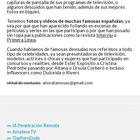
capturas de pantalla de sus programas de televisión, o
algunos descuidos que han tenido, además de sus mejores
fotos en biquini.
Tenemos
fotos y videos de muchas famosas españolas
, ya
sea por que que han aparecido follando en escenas de
películas y series en las que participan o por que han posado
sin ropa para publicaciones como la revista
Interviu
o
Primera Linea
.
Cuando hablamos de famosas desnudas nos referimos a todo
tipo de celebridades, ya sean presentadoras de televisión,
modelos, actrices o chicas y mujeres que han participado en
concursos y realities, desde Ester Expósito a Cristina
Pedroche pasando por Aitana o Úrsula Corberó o incluso
influencers como Dulceida o Rivers
eMail de contacto
: ahorafamosas@gmail.com
∞ IA Penetración Remota
∞ Amateur.TV
∞ ThePornDude