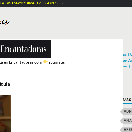
.TV
∞ ThePornDude
CATEGORÍAS
∞ IA
∞ A
stá en Encantadoras.com
¡Súmate¡
∞ T
ícula
MÁS
ADR
ANA
ARE