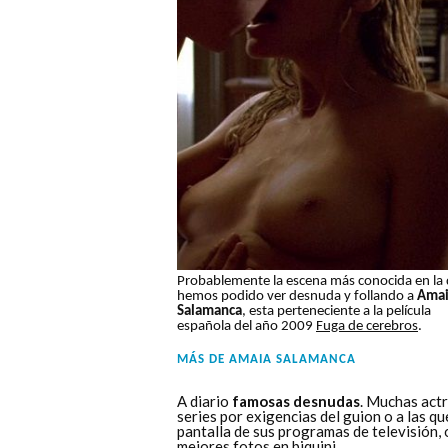
Probablemente la escena más conocida en la
hemos podido ver desnuda y follando a
Ama
Salamanca
, esta perteneciente a la película
española del año 2009
Fuga de cerebros
.
MÁS DE
AMAIA SALAMANCA
A diario
famosas desnudas
. Muchas actr
series por exigencias del guion o a las q
pantalla de sus programas de televisión,
mejores fotos en biquini.