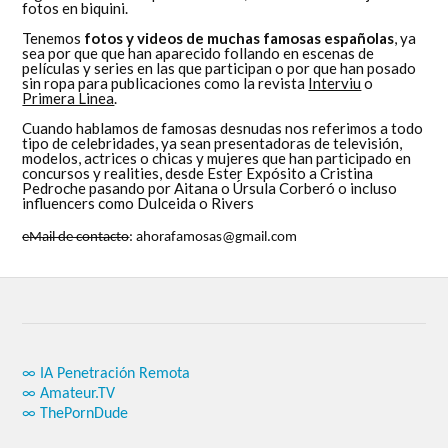
fotos en biquini.
Tenemos
fotos y videos de muchas famosas españolas
, ya
sea por que que han aparecido follando en escenas de
películas y series en las que participan o por que han posado
sin ropa para publicaciones como la revista
Interviu
o
Primera Linea
.
Cuando hablamos de famosas desnudas nos referimos a todo
tipo de celebridades, ya sean presentadoras de televisión,
modelos, actrices o chicas y mujeres que han participado en
concursos y realities, desde Ester Expósito a Cristina
Pedroche pasando por Aitana o Úrsula Corberó o incluso
influencers como Dulceida o Rivers
eMail de contacto
: ahorafamosas@gmail.com
∞ IA Penetración Remota
∞ Amateur.TV
∞ ThePornDude