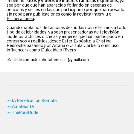
Tenemos
fotos y videos de muchas famosas españolas
, ya
sea por que que han aparecido follando en escenas de
películas y series en las que participan o por que han posado
sin ropa para publicaciones como la revista
Interviu
o
Primera Linea
.
Cuando hablamos de famosas desnudas nos referimos a todo
tipo de celebridades, ya sean presentadoras de televisión,
modelos, actrices o chicas y mujeres que han participado en
concursos y realities, desde Ester Expósito a Cristina
Pedroche pasando por Aitana o Úrsula Corberó o incluso
influencers como Dulceida o Rivers
eMail de contacto
: ahorafamosas@gmail.com
∞ IA Penetración Remota
∞ Amateur.TV
∞ ThePornDude