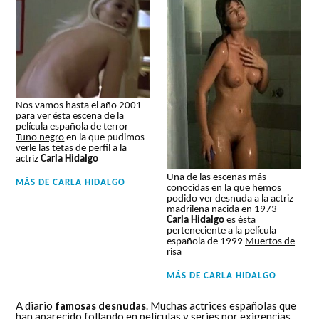
Nos vamos hasta el año 2001
para ver ésta escena de la
película española de terror
Tuno negro
en la que pudimos
verle las tetas de perfil a la
actriz
Carla Hidalgo
Una de las escenas más
MÁS DE
CARLA HIDALGO
conocidas en la que hemos
podido ver desnuda a la actriz
madrileña nacida en 1973
Carla Hidalgo
es ésta
perteneciente a la película
española de 1999
Muertos de
risa
MÁS DE
CARLA HIDALGO
A diario
famosas desnudas
. Muchas actrices españolas que
han aparecido follando en películas y series por exigencias