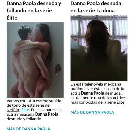
Danna Paola desnuda y
Danna Paola desnuda
follando en la serie
en la serie
La doña
Élite
En ésta telenovela mexicana
pudimos ver ésta escena de la
actriz
Danna Paola
desnuda,
actualmente una de las actrices
Vamos con otra escena subida
más conocidas de la serie
Élite
de tono de ésta serie de
NetFlix
:
Élite
. En ella aparece la
MÁS DE
DANNA PAOLA
actriz mexicana
Danna Paola
desnuda y follando
MÁS DE
DANNA PAOLA