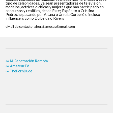
tipo de celebridades, ya sean presentadoras de televisión,
modelos, actrices o chicas y mujeres que han participado en
concursos y realities, desde Ester Expósito a Cristina
Pedroche pasando por Aitana o Úrsula Corberó o incluso
influencers como Dulceida o Rivers
eMail de contacto
: ahorafamosas@gmail.com
∞ IA Penetración Remota
∞ Amateur.TV
∞ ThePornDude