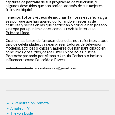
capturas de pantalla de sus programas de televisión, o
algunos descuidos que han tenido, además de sus mejores
fotos en biquini.
Tenemos
fotos y videos de muchas famosas españolas
, ya
sea por que que han aparecido follando en escenas de
películas y series en las que participan o por que han posado
sin ropa para publicaciones como la revista
Interviu
o
Primera Linea
.
Cuando hablamos de famosas desnudas nos referimos a todo
tipo de celebridades, ya sean presentadoras de televisión,
modelos, actrices o chicas y mujeres que han participado en
concursos y realities, desde Ester Expósito a Cristina
Pedroche pasando por Aitana o Úrsula Corberó o incluso
influencers como Dulceida o Rivers
eMail de contacto
: ahorafamosas@gmail.com
∞ IA Penetración Remota
∞ Amateur.TV
∞ ThePornDude