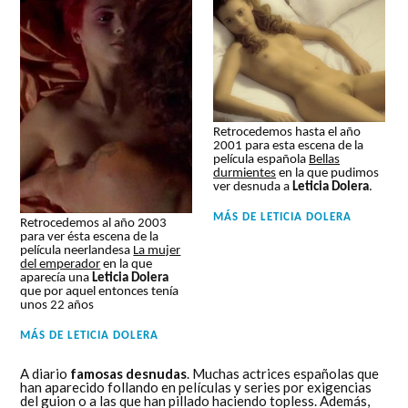
Retrocedemos hasta el año
2001 para esta escena de la
película española
Bellas
durmientes
en la que pudimos
ver desnuda a
Leticia Dolera
.
MÁS DE
LETICIA DOLERA
Retrocedemos al año 2003
para ver ésta escena de la
película neerlandesa
La mujer
del emperador
en la que
aparecía una
Leticia Dolera
que por aquel entonces tenía
unos 22 años
MÁS DE
LETICIA DOLERA
A diario
famosas desnudas
. Muchas actrices españolas que
han aparecido follando en películas y series por exigencias
del guion o a las que han pillado haciendo topless. Además,