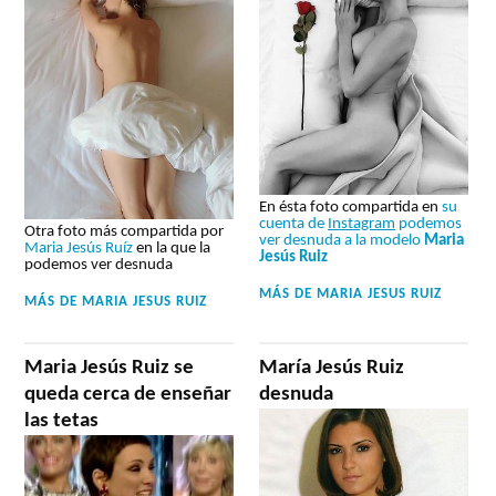
En ésta foto compartida en
su
cuenta de
Instagram
podemos
Otra foto más compartida por
ver desnuda a la modelo
Maria
Maria Jesús Ruíz
en la que la
Jesús Ruiz
podemos ver desnuda
MÁS DE
MARIA JESUS RUIZ
MÁS DE
MARIA JESUS RUIZ
Maria Jesús Ruiz se
María Jesús Ruiz
queda cerca de enseñar
desnuda
las tetas