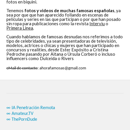
fotos en biquini.
Tenemos
fotos y videos de muchas famosas españolas
, ya
sea por que que han aparecido follando en escenas de
películas y series en las que participan o por que han posado
sin ropa para publicaciones como la revista
Interviu
o
Primera Linea
.
Cuando hablamos de famosas desnudas nos referimos a todo
tipo de celebridades, ya sean presentadoras de televisión,
modelos, actrices o chicas y mujeres que han participado en
concursos y realities, desde Ester Expósito a Cristina
Pedroche pasando por Aitana o Úrsula Corberó o incluso
influencers como Dulceida o Rivers
eMail de contacto
: ahorafamosas@gmail.com
∞ IA Penetración Remota
∞ Amateur.TV
∞ ThePornDude