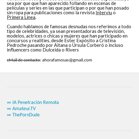
sea por que que han aparecido follando en escenas de
películas y series en las que participan o por que han posado
sin ropa para publicaciones como la revista
Interviu
o
Primera Linea
.
Cuando hablamos de famosas desnudas nos referimos a todo
tipo de celebridades, ya sean presentadoras de televisión,
modelos, actrices o chicas y mujeres que han participado en
concursos y realities, desde Ester Expósito a Cristina
Pedroche pasando por Aitana o Úrsula Corberó o incluso
influencers como Dulceida o Rivers
eMail de contacto
: ahorafamosas@gmail.com
∞ IA Penetración Remota
∞ Amateur.TV
∞ ThePornDude