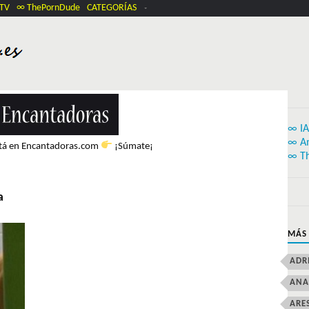
.TV
∞ ThePornDude
CATEGORÍAS
∞ IA
∞ A
stá en Encantadoras.com
¡Súmate¡
∞ T
a
MÁS
ADR
ANA
ARE