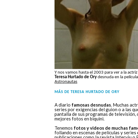
Y nos vamos hasta el 2003 para ver a la actriz
Teresa Hurtado de Ory
desnuda en la película
Astronautas
MÁS DE
TERESA HURTADO DE ORY
A diario
famosas desnudas
. Muchas actr
series por exigencias del guion o a las q
pantalla de sus programas de televisión,
mejores fotos en biquini.
Tenemos
fotos y videos de muchas fam
follando en escenas de películas y series
publicaciones como la revista
Interviu
o