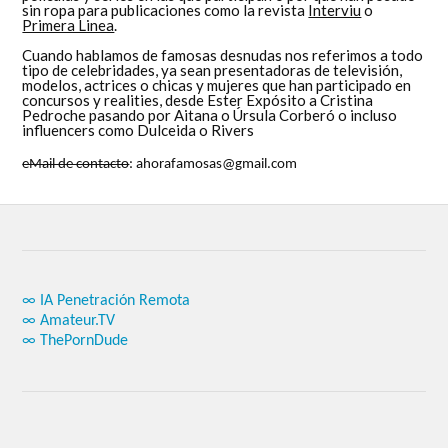
sin ropa para publicaciones como la revista
Interviu
o
Primera Linea
.
Cuando hablamos de famosas desnudas nos referimos a todo
tipo de celebridades, ya sean presentadoras de televisión,
modelos, actrices o chicas y mujeres que han participado en
concursos y realities, desde Ester Expósito a Cristina
Pedroche pasando por Aitana o Úrsula Corberó o incluso
influencers como Dulceida o Rivers
eMail de contacto
: ahorafamosas@gmail.com
∞ IA Penetración Remota
∞ Amateur.TV
∞ ThePornDude