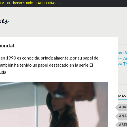
.TV
∞ ThePornDude
CATEGORÍAS
nmortal
∞ IA
 en 1990 es conocida, principalmente, por su papel de
∞ A
∞ T
también ha tenido un papel destacado en la serie
El
nuda
MÁS
ADR
ANA
ARE