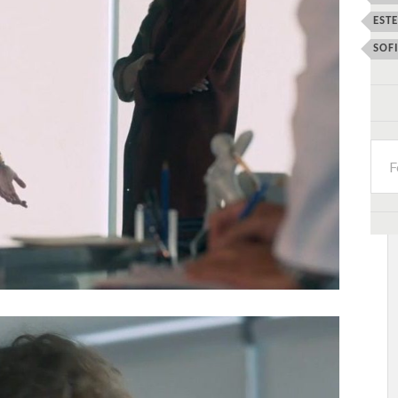
EST
SOF