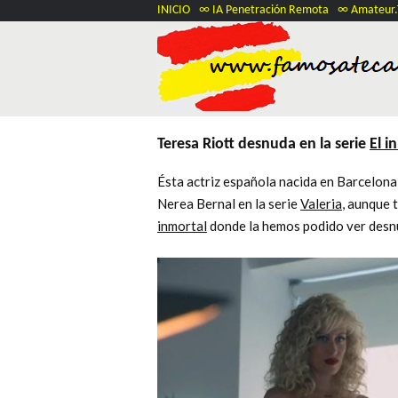
INICIO
∞ IA Penetración Remota
∞ Amateur
Teresa Riott desnuda en la serie
El i
Ésta actriz española nacida en Barcelona
Nerea Bernal en la serie
Valeria
, aunque 
inmortal
donde la hemos podido ver des