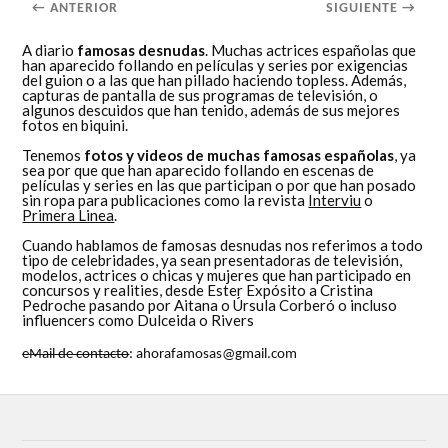
← ANTERIOR
SIGUIENTE →
A diario
famosas desnudas
. Muchas actrices españolas que
han aparecido follando en películas y series por exigencias
del guion o a las que han pillado haciendo topless. Además,
capturas de pantalla de sus programas de televisión, o
algunos descuidos que han tenido, además de sus mejores
fotos en biquini.
Tenemos
fotos y videos de muchas famosas españolas
, ya
sea por que que han aparecido follando en escenas de
películas y series en las que participan o por que han posado
sin ropa para publicaciones como la revista
Interviu
o
Primera Linea
.
Cuando hablamos de famosas desnudas nos referimos a todo
tipo de celebridades, ya sean presentadoras de televisión,
modelos, actrices o chicas y mujeres que han participado en
concursos y realities, desde Ester Expósito a Cristina
Pedroche pasando por Aitana o Úrsula Corberó o incluso
influencers como Dulceida o Rivers
eMail de contacto
: ahorafamosas@gmail.com