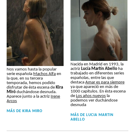
Nacida en Madrid en 1993, la
actriz
Lucía Martín Abello
ha
Nos vamos hasta la popular
trabajado en diferentes series
serie española
Machos Alfa
en
españolas, entre las que
la que, en su tercera
destaca
Amar es para siempre
temporada, hemos podido
ya que apareció en más de
disfrutar de ésta escena de
Kira
1000 capítulos. En ésta escena
Miró
duchándose desnuda.
de
Los años nuevos
la
Aparece junto a la actriz
Irene
podemos ver duchándose
Arcos
desnuda
MÁS DE
KIRA MIRO
MÁS DE
LUCIA MARTIN
ABELLO