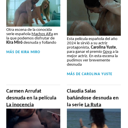
Otra escena de la conocida
serie española
Machos Alfa
en
la que podemos disfrutar de
Esta película española del año
Kira Miró
desnuda y follando
2024 le sirvió a su actriz
protagonista,
Carolina Yuste
,
para ganar el premio
Goya
a la
MÁS DE
KIRA MIRO
mejor actriz. En esta escena la
pudimos ver brevemente
desnuda
MÁS DE
CAROLINA YUSTE
Carmen Arrufat
Claudia Salas
desnuda en la película
bañándose desnuda en
La inocencia
la serie
La Ruta