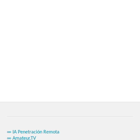
∞ IA Penetración Remota
∞ Amateur.TV