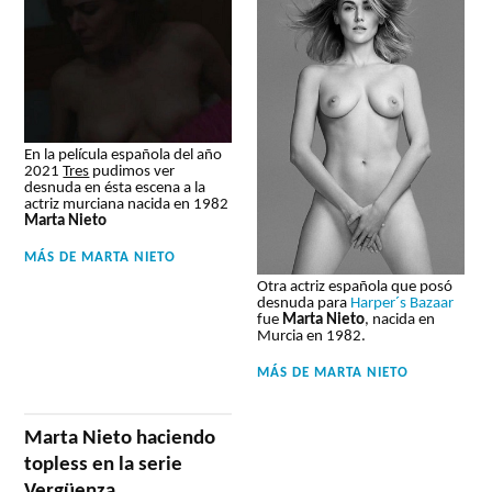
En la película española del año
2021
Tres
pudimos ver
desnuda en ésta escena a la
actriz murciana nacida en 1982
Marta Nieto
MÁS DE
MARTA NIETO
Otra actriz española que posó
desnuda para
Harper´s Bazaar
fue
Marta Nieto
, nacida en
Murcia en 1982.
MÁS DE
MARTA NIETO
Marta Nieto haciendo
topless en la serie
Vergüenza