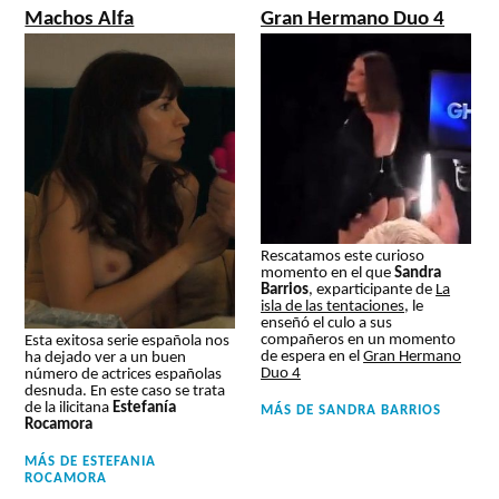
Machos Alfa
Gran Hermano Duo 4
Rescatamos este curioso
momento en el que
Sandra
Barrios
, exparticipante de
La
isla de las tentaciones
, le
enseñó el culo a sus
compañeros en un momento
Esta exitosa serie española nos
de espera en el
Gran Hermano
ha dejado ver a un buen
Duo 4
número de actrices españolas
desnuda. En este caso se trata
de la ilicitana
Estefanía
MÁS DE
SANDRA BARRIOS
Rocamora
MÁS DE
ESTEFANIA
ROCAMORA