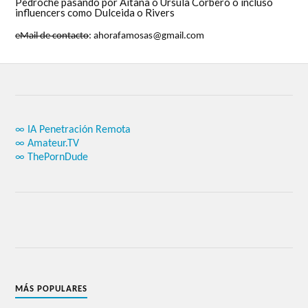
Pedroche pasando por Aitana o Úrsula Corberó o incluso
influencers como Dulceida o Rivers
eMail de contacto
: ahorafamosas@gmail.com
∞ IA Penetración Remota
∞ Amateur.TV
∞ ThePornDude
MÁS POPULARES