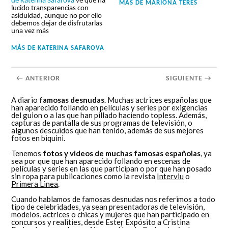
de Katerina Safarova
ve que ha
MÁS DE
MARIONA TERES
lucido transparencias con
asiduidad, aunque no por ello
debemos dejar de disfrutarlas
una vez más
MÁS DE
KATERINA SAFAROVA
← ANTERIOR
SIGUIENTE →
A diario
famosas desnudas
. Muchas actrices españolas que
han aparecido follando en películas y series por exigencias
del guion o a las que han pillado haciendo topless. Además,
capturas de pantalla de sus programas de televisión, o
algunos descuidos que han tenido, además de sus mejores
fotos en biquini.
Tenemos
fotos y videos de muchas famosas españolas
, ya
sea por que que han aparecido follando en escenas de
películas y series en las que participan o por que han posado
sin ropa para publicaciones como la revista
Interviu
o
Primera Linea
.
Cuando hablamos de famosas desnudas nos referimos a todo
tipo de celebridades, ya sean presentadoras de televisión,
modelos, actrices o chicas y mujeres que han participado en
concursos y realities, desde Ester Expósito a Cristina