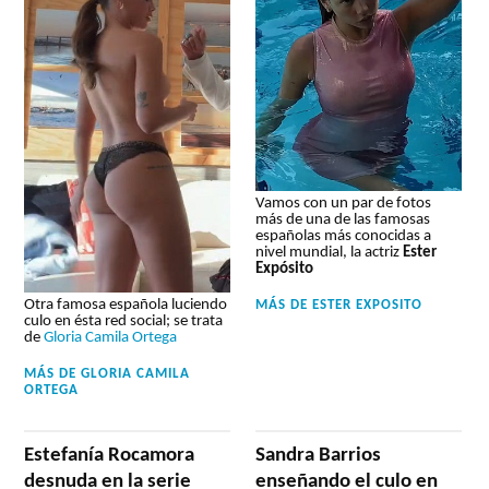
Vamos con un par de fotos
más de una de las famosas
españolas más conocidas a
nivel mundial, la actriz
Ester
Expósito
Otra famosa española luciendo
MÁS DE
ESTER EXPOSITO
culo en ésta red social; se trata
de
Gloria Camila Ortega
MÁS DE
GLORIA CAMILA
ORTEGA
Estefanía Rocamora
Sandra Barrios
desnuda en la serie
enseñando el culo en