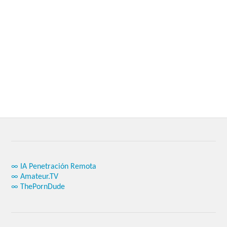
∞ IA Penetración Remota
∞ Amateur.TV
∞ ThePornDude