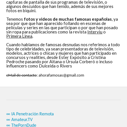
capturas de pantalla de sus programas de televisión, o
algunos descuidos que han tenido, además de sus mejores
fotos en biquini.
Tenemos
fotos y videos de muchas famosas españolas
, ya
sea por que que han aparecido follando en escenas de
películas y series en las que participan o por que han posado
sin ropa para publicaciones como la revista
Interviu
o
Primera Linea
.
Cuando hablamos de famosas desnudas nos referimos a todo
tipo de celebridades, ya sean presentadoras de televisión,
modelos, actrices o chicas y mujeres que han participado en
concursos y realities, desde Ester Expósito a Cristina
Pedroche pasando por Aitana o Úrsula Corberó o incluso
influencers como Dulceida o Rivers
eMail de contacto
: ahorafamosas@gmail.com
∞ IA Penetración Remota
∞ Amateur.TV
∞ ThePornDude