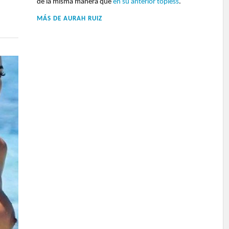
de la misma manera que
en su anterior topless
.
MÁS DE
AURAH RUIZ