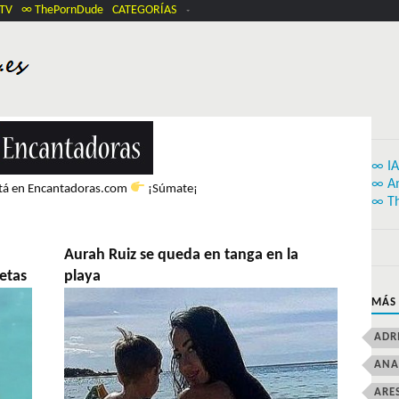
.TV
∞ ThePornDude
CATEGORÍAS
∞ IA
∞ A
stá en Encantadoras.com
¡Súmate¡
∞ T
Aurah Ruiz se queda en tanga en la
tetas
playa
MÁS
ADR
ANA
ARE