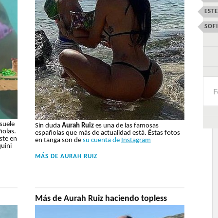
EST
SOF
suele
Sin duda
Aurah Ruiz
es una de las famosas
ñolas.
españolas que más de actualidad está. Éstas fotos
ste en
en tanga son de
su cuenta de
Instagram
quini
MÁS DE
AURAH RUIZ
Más de Aurah Ruiz haciendo topless