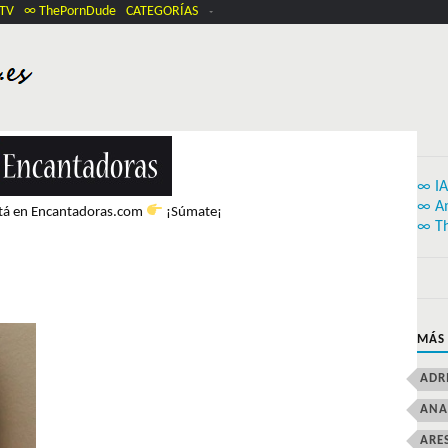
.TV
∞ ThePornDude
CATEGORÍAS
∞ IA
∞ A
stá en Encantadoras.com
¡Súmate¡
∞ T
MÁS
ADR
ANA
ARE