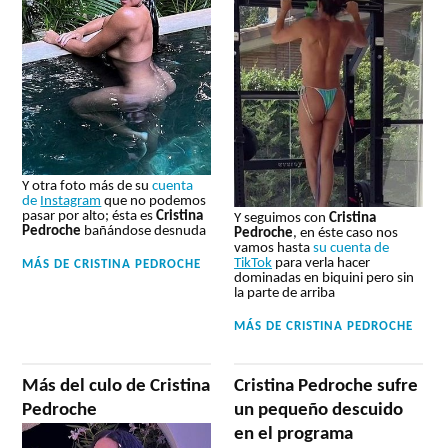
Y otra foto más de su
cuenta
de
Instagram
que no podemos
pasar por alto; ésta es
Cristina
Y seguimos con
Cristina
Pedroche
bañándose desnuda
Pedroche
, en éste caso nos
vamos hasta
su cuenta de
TikTok
para verla hacer
MÁS DE
CRISTINA PEDROCHE
dominadas en biquini pero sin
la parte de arriba
MÁS DE
CRISTINA PEDROCHE
Más del culo de Cristina
Cristina Pedroche sufre
Pedroche
un pequeño descuido
en el programa