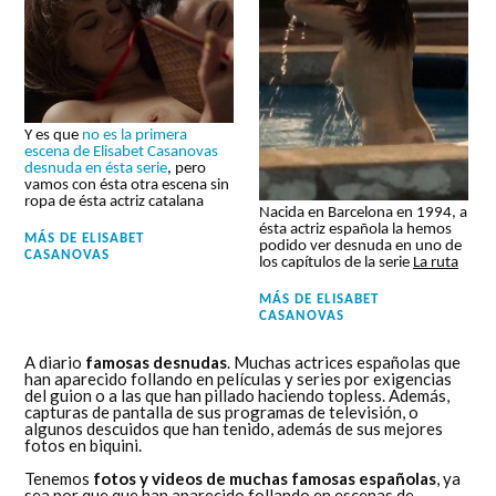
Y es que
no es la primera
escena de Elisabet Casanovas
desnuda en ésta serie
, pero
vamos con ésta otra escena sin
ropa de ésta actriz catalana
Nacida en Barcelona en 1994, a
ésta actriz española la hemos
MÁS DE
ELISABET
podido ver desnuda en uno de
CASANOVAS
los capítulos de la serie
La ruta
MÁS DE
ELISABET
CASANOVAS
A diario
famosas desnudas
. Muchas actrices españolas que
han aparecido follando en películas y series por exigencias
del guion o a las que han pillado haciendo topless. Además,
capturas de pantalla de sus programas de televisión, o
algunos descuidos que han tenido, además de sus mejores
fotos en biquini.
Tenemos
fotos y videos de muchas famosas españolas
, ya
sea por que que han aparecido follando en escenas de