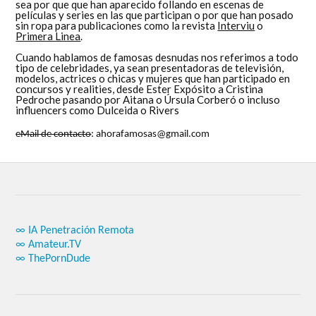
sea por que que han aparecido follando en escenas de
películas y series en las que participan o por que han posado
sin ropa para publicaciones como la revista
Interviu
o
Primera Linea
.
Cuando hablamos de famosas desnudas nos referimos a todo
tipo de celebridades, ya sean presentadoras de televisión,
modelos, actrices o chicas y mujeres que han participado en
concursos y realities, desde Ester Expósito a Cristina
Pedroche pasando por Aitana o Úrsula Corberó o incluso
influencers como Dulceida o Rivers
eMail de contacto
: ahorafamosas@gmail.com
∞ IA Penetración Remota
∞ Amateur.TV
∞ ThePornDude