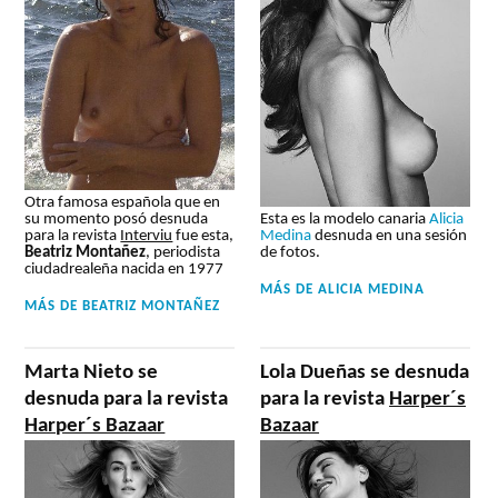
Otra famosa española que en
Esta es la modelo canaria
Alicia
su momento posó desnuda
Medina
desnuda en una sesión
para la revista
Interviu
fue esta,
de fotos.
Beatriz Montañez
, periodista
ciudadrealeña nacida en 1977
MÁS DE
ALICIA MEDINA
MÁS DE
BEATRIZ MONTAÑEZ
Marta Nieto se
Lola Dueñas se desnuda
desnuda para la revista
para la revista
Harper´s
Harper´s Bazaar
Bazaar