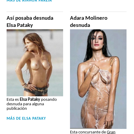
MÁS DE
AINHOA PAREJA
Así posaba desnuda
Adara Molinero
Elsa Pataky
desnuda
Esta es
Elsa Pataky
posando
desnuda para alguna
publicación
MÁS DE
ELSA PATAKY
Esta concursante de
Gran