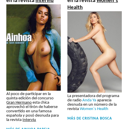
en la revista
Interviu
en la revista
Women´s
Health
Al poco de participar en la
La presentadora del programa
quinta edición del concurso
de radio
Anda Ya
aparecía
Gran Hermano
esta chica
desnuda en un número de la
aprovechó el tirón de haberse
revista
Women´s Health
convertido en una famosa
española y posó desnuda para
MÁS DE
CRISTINA BOSCA
la revista
Interviu