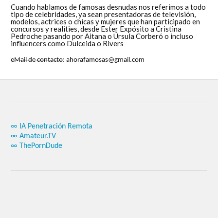
Cuando hablamos de famosas desnudas nos referimos a todo
tipo de celebridades, ya sean presentadoras de televisión,
modelos, actrices o chicas y mujeres que han participado en
concursos y realities, desde Ester Expósito a Cristina
Pedroche pasando por Aitana o Úrsula Corberó o incluso
influencers como Dulceida o Rivers
eMail de contacto
: ahorafamosas@gmail.com
∞ IA Penetración Remota
∞ Amateur.TV
∞ ThePornDude