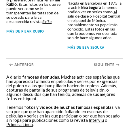
la presentadora madrileña
Pilar
Nacida en Barcelona en 1975, a
Rubio
. Estas fotos en las que se
la actriz
Bea Segura
la hemos
puede ver como se le
podido ver en series como
Al
transparentan las tetas son de
salir de clase
o
Hospital Central
su posado para la ya
en el papel de Mónica,
desaparecida revista
Sie7e
probablemente su papel más
conocido. Estas fotos en las
MÁS DE
PILAR RUBIO
que la podemos ver desnuda
son de hace algunos años.
MÁS DE
BEA SEGURA
← ANTERIOR
SIGUIENTE →
A diario
famosas desnudas
. Muchas actrices españolas que
han aparecido follando en películas y series por exigencias
del guion o a las que han pillado haciendo topless. Además,
capturas de pantalla de sus programas de televisión, o
algunos descuidos que han tenido, además de sus mejores
fotos en biquini.
Tenemos
fotos y videos de muchas famosas españolas
, ya
sea por que que han aparecido follando en escenas de
películas y series en las que participan o por que han posado
sin ropa para publicaciones como la revista
Interviu
o
Primera Linea
.