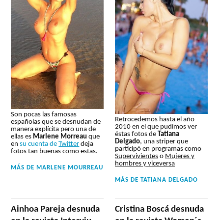
Son pocas las famosas
Retrocedemos hasta el año
españolas que se desnudan de
2010 en el que pudimos ver
manera explícita pero una de
éstas fotos de
Tatiana
ellas es
Marlene Morreau
que
Delgado
, una striper que
en
su cuenta de
Twitter
deja
participó en programas como
fotos tan buenas como estas.
Supervivientes
o
Mujeres y
hombres y viceversa
MÁS DE
MARLENE MOURREAU
MÁS DE
TATIANA DELGADO
Ainhoa Pareja desnuda
Cristina Boscá desnuda