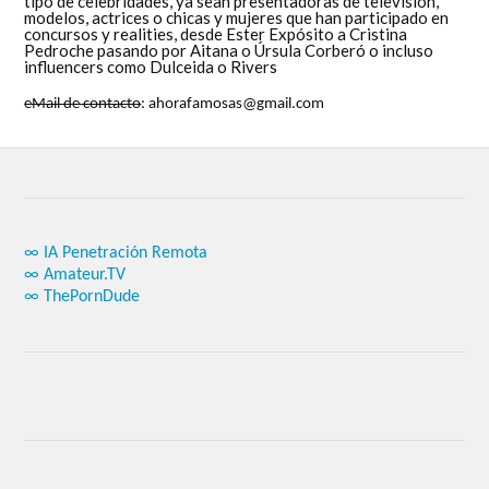
tipo de celebridades, ya sean presentadoras de televisión,
modelos, actrices o chicas y mujeres que han participado en
concursos y realities, desde Ester Expósito a Cristina
Pedroche pasando por Aitana o Úrsula Corberó o incluso
influencers como Dulceida o Rivers
eMail de contacto
: ahorafamosas@gmail.com
∞ IA Penetración Remota
∞ Amateur.TV
∞ ThePornDude