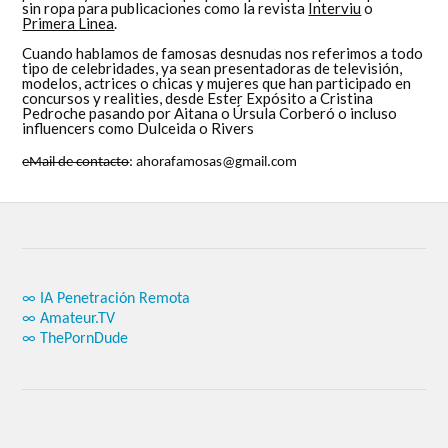
sin ropa para publicaciones como la revista
Interviu
o
Primera Linea
.
Cuando hablamos de famosas desnudas nos referimos a todo
tipo de celebridades, ya sean presentadoras de televisión,
modelos, actrices o chicas y mujeres que han participado en
concursos y realities, desde Ester Expósito a Cristina
Pedroche pasando por Aitana o Úrsula Corberó o incluso
influencers como Dulceida o Rivers
eMail de contacto
: ahorafamosas@gmail.com
∞ IA Penetración Remota
∞ Amateur.TV
∞ ThePornDude