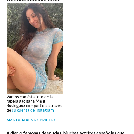
Vamos con ésta foto de la
rapera gaditana
Mala
Rodríguez
compartida a través
de
su cuenta de
Instagram
MÁS DE
MALA RODRIGUEZ
A diario
famosas desnudas
. Muchas actrices españolas que