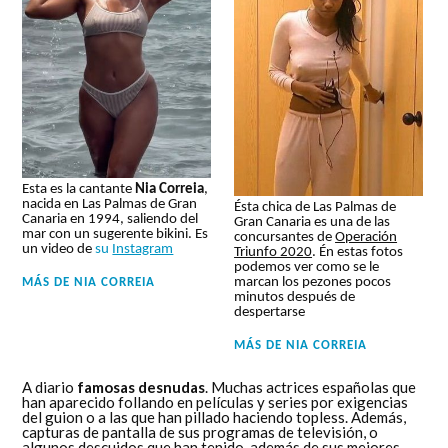
Esta es la cantante
Nia Correia
,
nacida en Las Palmas de Gran
Ésta chica de Las Palmas de
Canaria en 1994, saliendo del
Gran Canaria es una de las
mar con un sugerente bikini. Es
concursantes de
Operación
un video de
su
Instagram
Triunfo 2020
. Én estas fotos
podemos ver como se le
marcan los pezones pocos
MÁS DE
NIA CORREIA
minutos después de
despertarse
MÁS DE
NIA CORREIA
A diario
famosas desnudas
. Muchas actrices españolas que
han aparecido follando en películas y series por exigencias
del guion o a las que han pillado haciendo topless. Además,
capturas de pantalla de sus programas de televisión, o
algunos descuidos que han tenido, además de sus mejores