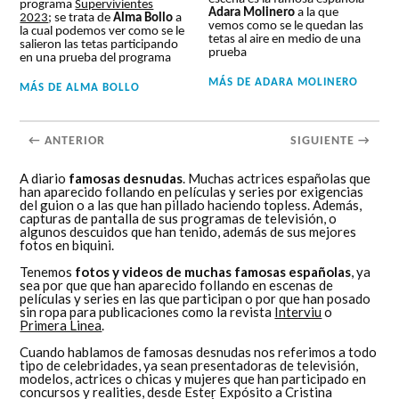
programa
Supervivientes
Adara Molinero
a la que
2023
; se trata de
Alma Bollo
a
vemos como se le quedan las
la cual podemos ver como se le
tetas al aire en medio de una
salieron las tetas participando
prueba
en una prueba del programa
MÁS DE
ADARA MOLINERO
MÁS DE
ALMA BOLLO
← ANTERIOR
SIGUIENTE →
A diario
famosas desnudas
. Muchas actrices españolas que
han aparecido follando en películas y series por exigencias
del guion o a las que han pillado haciendo topless. Además,
capturas de pantalla de sus programas de televisión, o
algunos descuidos que han tenido, además de sus mejores
fotos en biquini.
Tenemos
fotos y videos de muchas famosas españolas
, ya
sea por que que han aparecido follando en escenas de
películas y series en las que participan o por que han posado
sin ropa para publicaciones como la revista
Interviu
o
Primera Linea
.
Cuando hablamos de famosas desnudas nos referimos a todo
tipo de celebridades, ya sean presentadoras de televisión,
modelos, actrices o chicas y mujeres que han participado en
concursos y realities, desde Ester Expósito a Cristina