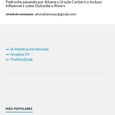
Pedroche pasando por Aitana o Úrsula Corberó o incluso
influencers como Dulceida o Rivers
eMail de contacto
: ahorafamosas@gmail.com
∞ IA Penetración Remota
∞ Amateur.TV
∞ ThePornDude
MÁS POPULARES