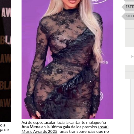
EST
SOF
Así de espectacular lucía la cantante malagueña
ñola
Ana Mena
en la última gala de los premios
Los40
ga de
Music Awards 2025
; unas transparencias que no