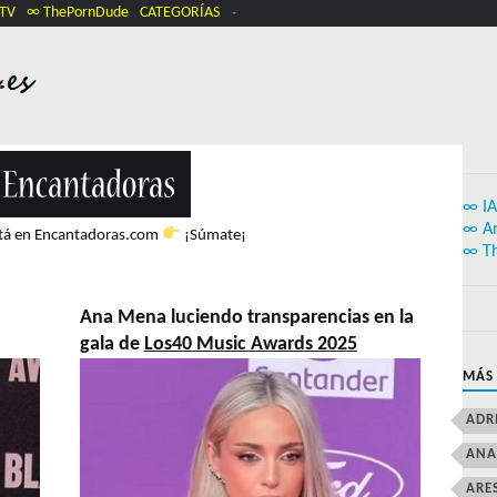
.TV
∞ ThePornDude
CATEGORÍAS
∞ IA
∞ A
stá en Encantadoras.com
¡Súmate¡
∞ T
Ana Mena luciendo transparencias en la
gala de
Los40 Music Awards 2025
MÁS
ADR
ANA
ARE