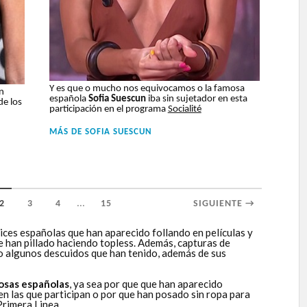
Y es que o mucho nos equivocamos o la famosa
n
española
Sofia Suescun
iba sin sujetador en esta
de los
participación en el programa
Socialité
MÁS DE
SOFIA SUESCUN
...
2
3
4
15
SIGUIENTE →
ices españolas que han aparecido follando en películas y
ue han pillado haciendo topless. Además, capturas de
 o algunos descuidos que han tenido, además de sus
osas españolas
, ya sea por que que han aparecido
 en las que participan o por que han posado sin ropa para
Primera Linea
.